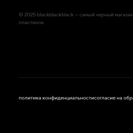
© 2025 blackblackblack — самый черный магаз
пластинок
политика конфиденциальности
согласие на об