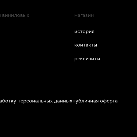
ин виниловых
магазин
история
контакты
реквизиты
работку персональных данных
публичная оферта