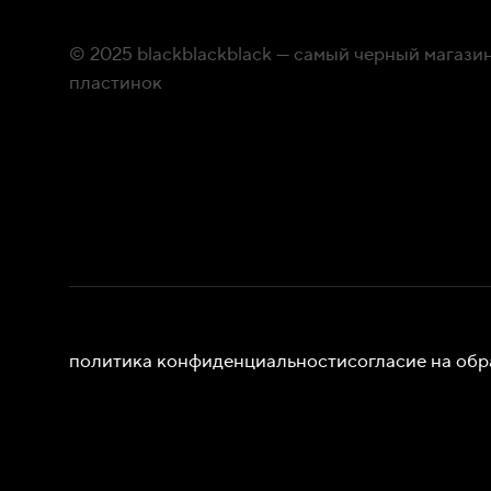
© 2025 blackblackblack — самый черный магаз
пластинок
политика конфиденциальности
согласие на об