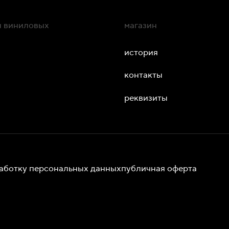
ин виниловых
магазин
история
контакты
реквизиты
работку персональных данных
публичная оферта